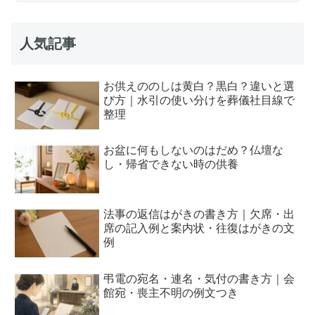
人気記事
お供えののしは黄白？黒白？違いと選
び方｜水引の使い分けを葬儀社目線で
整理
お盆に何もしないのはだめ？仏壇な
し・帰省できない時の供養
法事の返信はがきの書き方｜欠席・出
席の記入例と案内状・往復はがきの文
例
弔電の宛名・連名・気付の書き方｜会
館宛・喪主不明の例文つき