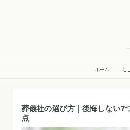
ホーム
も
葬儀社の選び方｜後悔しない7
点