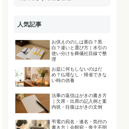
人気記事
お供えののしは黄白？黒
白？違いと選び方｜水引の
使い分けを葬儀社目線で整
理
お盆に何もしないのはだ
め？仏壇なし・帰省できな
い時の供養
法事の返信はがきの書き方
｜欠席・出席の記入例と案
内状・往復はがきの文例
弔電の宛名・連名・気付の
書き方｜会館宛・喪主不明