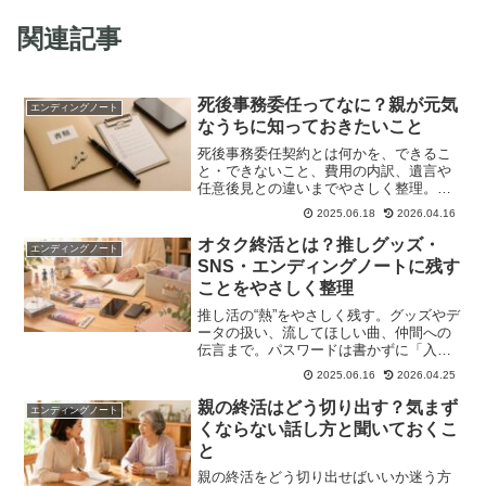
関連記事
死後事務委任ってなに？親が元気
エンディングノート
なうちに知っておきたいこと
死後事務委任契約とは何かを、できるこ
と・できないこと、費用の内訳、遺言や
任意後見との違いまでやさしく整理。実
子がいても使うケースや、契約前の注意
2025.06.18
2026.04.16
点も現場目線で解説します。
オタク終活とは？推しグッズ・
エンディングノート
SNS・エンディングノートに残す
ことをやさしく整理
推し活の“熱”をやさしく残す。グッズやデ
ータの扱い、流してほしい曲、仲間への
伝言まで。パスワードは書かずに「入口
情報＋保管場所」で安全に続けるコツも
2025.06.16
2026.04.25
解説。
親の終活はどう切り出す？気まず
エンディングノート
くならない話し方と聞いておくこ
と
親の終活をどう切り出せばいいか迷う方