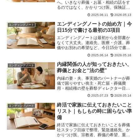
へ。いきなり葬儀・お墓・相続の話をす
るのではなく、かかりつけ医、保険証の
場所、緊急連絡先など「もしもの時に迷
2025.06.11
2026.05.13
子にならない情報」から確認する方法
を、葬祭ディレクター目線でやさしく解
エンディングノートの始め方｜今
エンディングノート
説します。
日15分で書ける最初の3項目
エンディングノートは最初から全部書か
なくて大丈夫。連絡先、医療・介護、葬
儀やお別れの希望など、今日15分で書け
る最初の3項目を葬儀社目線でやさしく解
2025.06.14
2026.05.16
説します。
内縁関係の人が知っておきたい、
エンディングノート
葬儀とお金と“法の壁”
内縁の妻・夫、事実婚のパートナーが葬
儀で困りやすい喪主・死亡届・葬儀費
用・相続権の壁を葬祭ディレクター目線
で解説。元気なうちに決めておきたいこ
2025.07.23
2026.05.14
と、遺言書・死後事務委任・エンディン
グノートの使い分けも整理します。
終活で家族に伝えておきたいこと
エンディングノート
リスト｜もしもの時に困らない準
備
終活で家族に伝えておきたいことを葬儀
社スタッフ目線で整理。緊急連絡先、か
かりつけ医、宗教者、葬儀の希望、重要
書類の場所など、もしもの時に家族が困